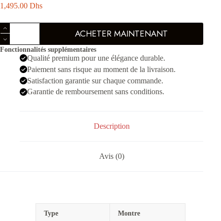
1,495.00
Dhs
quantité
ACHETER MAINTENANT
de
Tudor
Fonctionnalités supplémentaires
Rotor
Qualité premium pour une élégance durable.
36
Argenté
Paiement sans risque au moment de la livraison.
Doré
Satisfaction garantie sur chaque commande.
Garantie de remboursement sans conditions.
Description
Avis (0)
Type
Montre