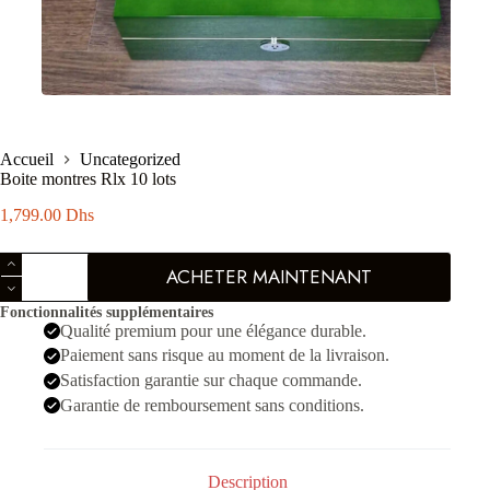
Accueil
Uncategorized
Boite montres Rlx 10 lots
1,799.00
Dhs
quantité
ACHETER MAINTENANT
de
Boite
Fonctionnalités supplémentaires
montres
Qualité premium pour une élégance durable.
Rlx
10
Paiement sans risque au moment de la livraison.
lots
Satisfaction garantie sur chaque commande.
Garantie de remboursement sans conditions.
Description