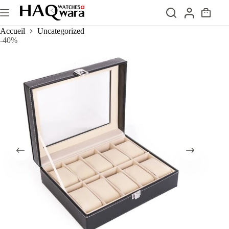
Passer
au
Panier
contenu
d’achat
Accueil
Uncategorized
-40%