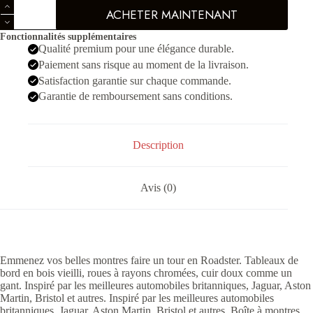
quantité
initial
actuel
ACHETER MAINTENANT
de
était :
est :
Boite
1,000.00 Dhs.
600.00 Dhs.
Fonctionnalités supplémentaires
montres
Qualité premium pour une élégance durable.
10
lots
Paiement sans risque au moment de la livraison.
Satisfaction garantie sur chaque commande.
Garantie de remboursement sans conditions.
Description
Avis (0)
Emmenez vos belles montres faire un tour en Roadster. Tableaux de
bord en bois vieilli, roues à rayons chromées, cuir doux comme un
gant. Inspiré par les meilleures automobiles britanniques, Jaguar, Aston
Martin, Bristol et autres. Inspiré par les meilleures automobiles
britanniques, Jaguar, Aston Martin, Bristol et autres. Boîte à montres