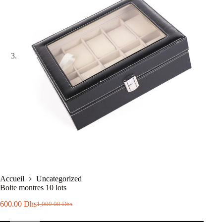
Accueil
Uncategorized
Boite montres 10 lots
600.00
Dhs
1,000.00
Dhs
Le
Le
prix
prix