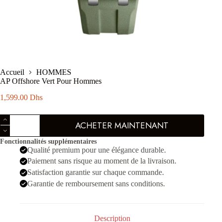
Accueil
HOMMES
AP Offshore Vert Pour Hommes
1,599.00
Dhs
quantité
ACHETER MAINTENANT
de
AP
Fonctionnalités supplémentaires
Offshore
Qualité premium pour une élégance durable.
Vert
Pour
Paiement sans risque au moment de la livraison.
Hommes
Satisfaction garantie sur chaque commande.
Garantie de remboursement sans conditions.
Description