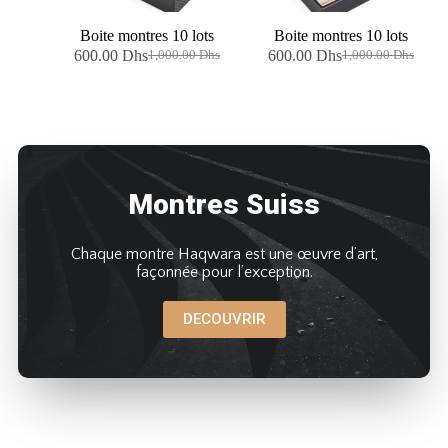
Boite montres 10 lots
Boite montres 10 lots
600.00
Dhs
600.00
Dhs
1,000.00
Dhs
1,000.00
Dhs
Montres Suiss
Chaque montre Haqwara est une œuvre d’art,
façonnée pour l’exception.
DECOUVRIR