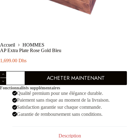
Accueil
HOMMES
AP Extra Plate Rose Gold Bleu
1,699.00
Dhs
quantité
ACHETER MAINTENANT
de
AP
Fonctionnalités supplémentaires
Extra
Qualité premium pour une élégance durable.
Plate
Rose
Paiement sans risque au moment de la livraison.
Gold
Satisfaction garantie sur chaque commande.
Bleu
Garantie de remboursement sans conditions.
Description