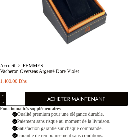
Accueil
FEMMES
Vacheron Overseas Argenté Dore Violet
1,400.00
Dhs
quantité
ACHETER MAINTENANT
de
Vacheron
Fonctionnalités supplémentaires
Overseas
Qualité premium pour une élégance durable.
Argenté
Dore
Paiement sans risque au moment de la livraison.
Violet
Satisfaction garantie sur chaque commande.
Garantie de remboursement sans conditions.