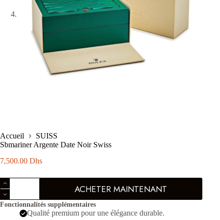
Accueil
SUISS
Sbmariner Argente Date Noir Swiss
7,500.00
Dhs
quantité
ACHETER MAINTENANT
de
Sbmariner
Fonctionnalités supplémentaires
Argente
Qualité premium pour une élégance durable.
Date