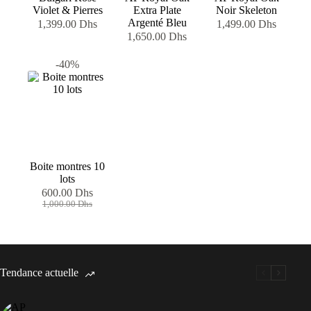
Violet & Pierres
Extra Plate
Noir Skeleton
Argenté Bleu
1,399.00
Dhs
1,499.00
Dhs
1,650.00
Dhs
-40%
Boite montres 10
lots
600.00
Dhs
Le
Le
1,000.00
Dhs
prix
prix
initial
actuel
était :
est :
1,000.00 Dhs.
600.00 Dhs.
Tendance actuelle