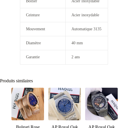
Boitier
Acier Inoxydable
Ceinture
Acier inoxydable
Mouvement
Automatique 3135
Diamètre
40 mm
Garantie
2 ans
Produits similaires
Bulgari Rose
AP Royal Oak
AP Royal Oak