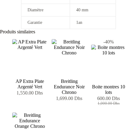
Diamètre
40 mm
Garantie
1an
Produits similaires
-40%
AP Extra Plate
Breitling
Argenté Vert
Endurance Noir
Boite montres 10
Chrono
lots
1,550.00
Dhs
1,699.00
Dhs
600.00
Dhs
Le
Le
1,000.00
Dhs
prix
prix
initial
actuel
était :
est :
1,000.00 Dhs.
600.00 Dhs.