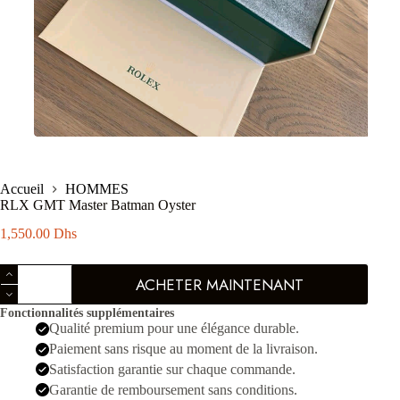
Accueil
HOMMES
RLX GMT Master Batman Oyster
1,550.00
Dhs
quantité
ACHETER MAINTENANT
de
RLX
Fonctionnalités supplémentaires
GMT
Qualité premium pour une élégance durable.
Master
Batman
Paiement sans risque au moment de la livraison.
Oyster
Satisfaction garantie sur chaque commande.
Garantie de remboursement sans conditions.