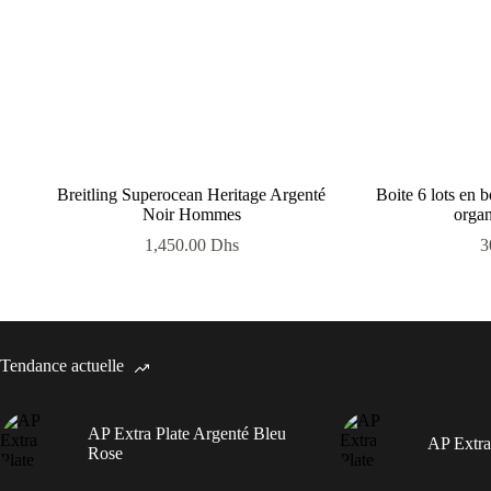
Breitling Superocean Heritage Argenté
Boite 6 lots en 
Noir Hommes
organ
1,450.00
Dhs
3
Tendance actuelle
AP Extra Plate Argenté Bleu
AP Extra
Rose