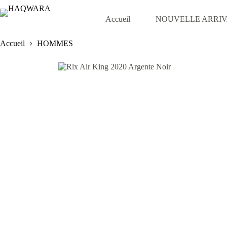
Passer
au
Accueil
NOUVELLE ARRI
contenu
Accueil
HOMMES