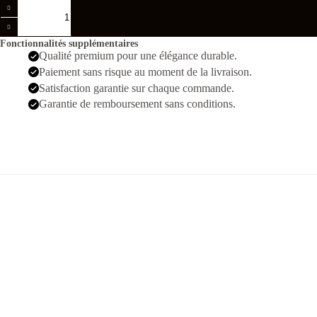
quantité
de
Rlx
Air
Fonctionnalités supplémentaires
King
Qualité premium pour une élégance durable.
2020
Paiement sans risque au moment de la livraison.
Argente
Noir
Satisfaction garantie sur chaque commande.
Garantie de remboursement sans conditions.