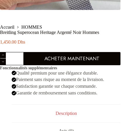
Accueil
HOMMES
Breitling Superocean Heritage Argenté Noir Hommes
1,450.00
Dhs
quantité
ACHETER MAINTENANT
de
Breitling
Fonctionnalités supplémentaires
Superocean
Qualité premium pour une élégance durable.
Heritage
Argenté
Paiement sans risque au moment de la livraison.
Noir
Satisfaction garantie sur chaque commande.
Hommes
Garantie de remboursement sans conditions.
Description
Avis (0)