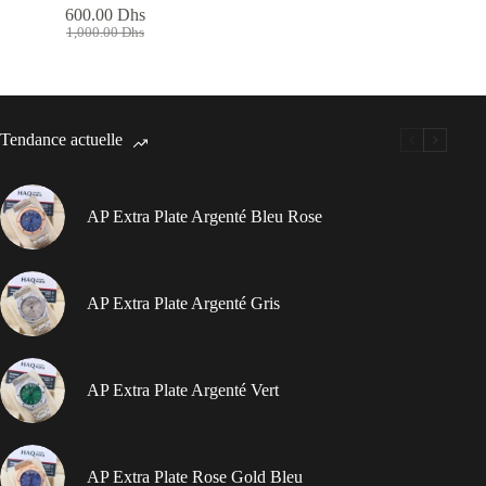
600.00
Dhs
Le
Le
1,000.00
Dhs
prix
prix
initial
actuel
était :
est :
1,000.00 Dhs.
600.00 Dhs.
Tendance actuelle
AP Extra Plate Argenté Bleu Rose
AP Extra Plate Argenté Gris
AP Extra Plate Argenté Vert
AP Extra Plate Rose Gold Bleu