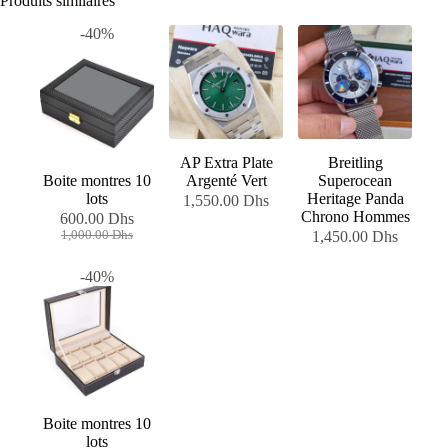
Produits similaires
-40%
AP Extra Plate
Breitling
Boite montres 10
Argenté Vert
Superocean
lots
Heritage Panda
1,550.00
Dhs
Chrono Hommes
600.00
Dhs
Le
Le
1,000.00
Dhs
1,450.00
Dhs
prix
prix
initial
actuel
-40%
était :
est :
1,000.00 Dhs.
600.00 Dhs.
Boite montres 10
lots