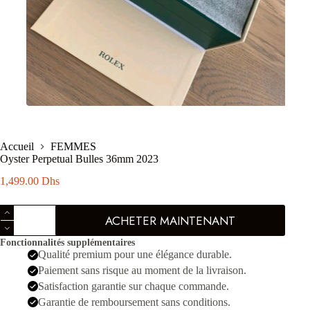
Accueil
FEMMES
Oyster Perpetual Bulles 36mm 2023
1,499.00
Dhs
quantité
ACHETER MAINTENANT
de
Oyster
Fonctionnalités supplémentaires
Perpetual
Qualité premium pour une élégance durable.
Bulles
36mm
Paiement sans risque au moment de la livraison.
2023
Satisfaction garantie sur chaque commande.
Garantie de remboursement sans conditions.