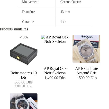
Mouvement
Chrono Quartz
Diamètre
43 mm
Garantie
1 an
Produits similaires
-40%
AP Royal Oak
AP Extra Plate
Boite montres 10
Noir Skeleton
Argenté Gris
lots
1,499.00
Dhs
1,599.00
Dhs
600.00
Dhs
Le
Le
1,000.00
Dhs
prix
prix
initial
actuel
était :
est :
1,000.00 Dhs.
600.00 Dhs.