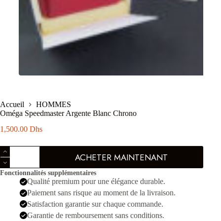
Accueil
HOMMES
Oméga Speedmaster Argente Blanc Chrono
1,500.00
Dhs
quantité
ACHETER MAINTENANT
de
Oméga
Fonctionnalités supplémentaires
Speedmaster
Qualité premium pour une élégance durable.
Argente
Blanc
Paiement sans risque au moment de la livraison.
Chrono
Satisfaction garantie sur chaque commande.
Garantie de remboursement sans conditions.