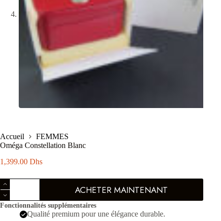
Accueil
FEMMES
Oméga Constellation Blanc
1,399.00
Dhs
quantité
ACHETER MAINTENANT
de
Oméga
Fonctionnalités supplémentaires
Constellation
Qualité premium pour une élégance durable.
Blanc