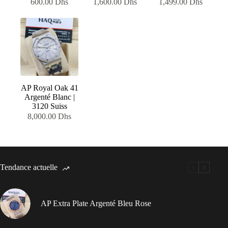
600.00
Dhs
1,600.00
Dhs
1,499.00
Dhs
AP Royal Oak 41
Argenté Blanc |
3120 Suiss
8,000.00
Dhs
Tendance actuelle
AP Extra Plate Argenté Bleu Rose