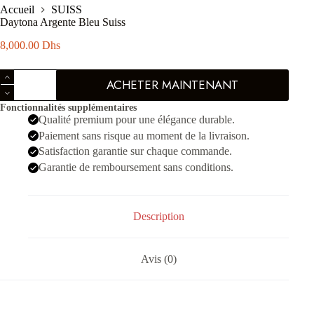
Accueil
SUISS
Daytona Argente Bleu Suiss
8,000.00
Dhs
quantité
ACHETER MAINTENANT
de
Daytona
Fonctionnalités supplémentaires
Argente
Qualité premium pour une élégance durable.
Bleu
Suiss
Paiement sans risque au moment de la livraison.
Satisfaction garantie sur chaque commande.
Garantie de remboursement sans conditions.
Description
Avis (0)