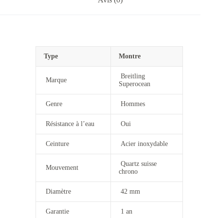
Type
Montre
Breitling
Marque
S
uperocean
Genre
Hommes
Résistance à l’eau
Oui
Ceinture
Acier inoxydable
Quartz suisse
Mouvement
chrono
Diamètre
42 mm
Garantie
1 an