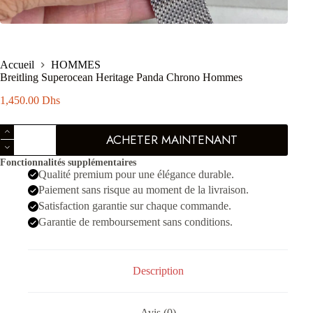
Accueil
HOMMES
Breitling Superocean Heritage Panda Chrono Hommes
1,450.00
Dhs
quantité
ACHETER MAINTENANT
de
Breitling
Fonctionnalités supplémentaires
Superocean
Qualité premium pour une élégance durable.
Heritage
Panda
Paiement sans risque au moment de la livraison.
Chrono
Satisfaction garantie sur chaque commande.
Hommes
Garantie de remboursement sans conditions.
Description
Avis (0)