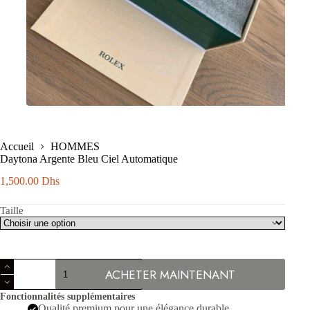
Accueil
HOMMES
Daytona Argente Bleu Ciel Automatique
1,500.00
Dhs
Taille
quantité
ACHETER MAINTENANT
de
Daytona
Fonctionnalités supplémentaires
Argente
Qualité premium pour une élégance durable.