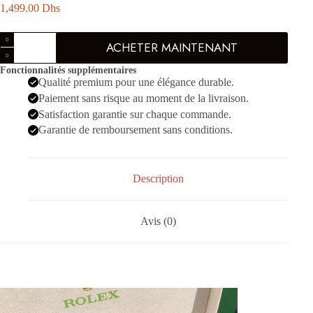
1,499.00
Dhs
quantité
ACHETER MAINTENANT
de
Date
Fonctionnalités supplémentaires
juste
Qualité premium pour une élégance durable.
36
Doré
Paiement sans risque au moment de la livraison.
Verte
Satisfaction garantie sur chaque commande.
-
Garantie de remboursement sans conditions.
Femmes
Description
Avis (0)