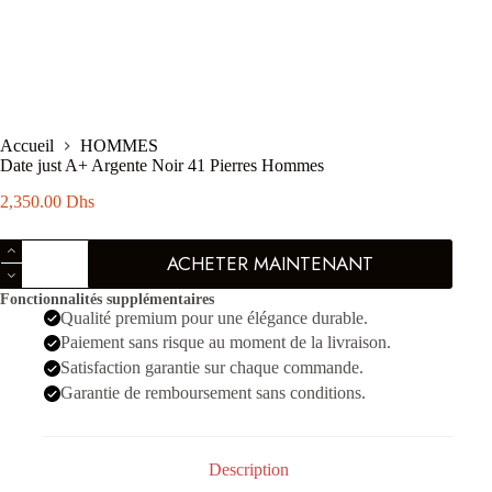
Accueil
HOMMES
Date just A+ Argente Noir 41 Pierres Hommes
2,350.00
Dhs
quantité
ACHETER MAINTENANT
de
Date
Fonctionnalités supplémentaires
just
Qualité premium pour une élégance durable.
A+
Argente
Paiement sans risque au moment de la livraison.
Noir
Satisfaction garantie sur chaque commande.
41
Garantie de remboursement sans conditions.
Pierres
Hommes
Description