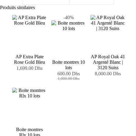
Produits similaires
-40%
AP Extra Plate
AP Royal Oak 41
Rose Gold Bleu
Boite montres 10
Argenté Blanc |
lots
3120 Suiss
1,699.00
Dhs
600.00
Dhs
8,000.00
Dhs
Le
Le
1,000.00
Dhs
prix
prix
initial
actuel
était :
est :
1,000.00 Dhs.
600.00 Dhs.
Boite montres
Rlx 10 lots