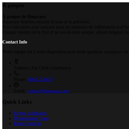
À propos
À propos de Haqwara
Haqwara Watches incarne le luxe et la précision.
Nos collections sont conçues pour les amateurs de raffinement et d’ho
Chaque montre est le fruit d’un savoir-faire unique, alliant élégance i
Contact Info
Notre équipe est à votre disposition pour toute question, assistance ou
Address:
Ain Chok Casablanca
Phone:
0663 253 027
Email:
contact@haqwara.com
Quick Links
Retour et échange
Organisation Team
Press Enquiries