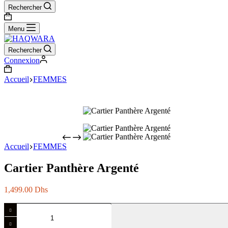
Rechercher
Panier
d’achat
Menu
Rechercher
Connexion
Panier
d’achat
Accueil
FEMMES
Accueil
FEMMES
Cartier Panthère Argenté
1,499.00
Dhs
quantité
de
Cartier