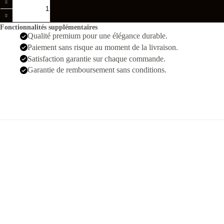
de
Yacht
Master
Fonctionnalités supplémentaires
40
Qualité premium pour une élégance durable.
Rose
Paiement sans risque au moment de la livraison.
Noir
Satisfaction garantie sur chaque commande.
Garantie de remboursement sans conditions.