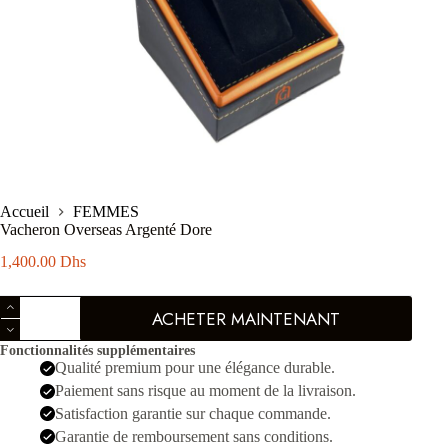
Accueil
FEMMES
Vacheron Overseas Argenté Dore
1,400.00
Dhs
quantité
ACHETER MAINTENANT
de
Vacheron
Fonctionnalités supplémentaires
Overseas
Qualité premium pour une élégance durable.
Argenté
Dore
Paiement sans risque au moment de la livraison.
Satisfaction garantie sur chaque commande.
Garantie de remboursement sans conditions.