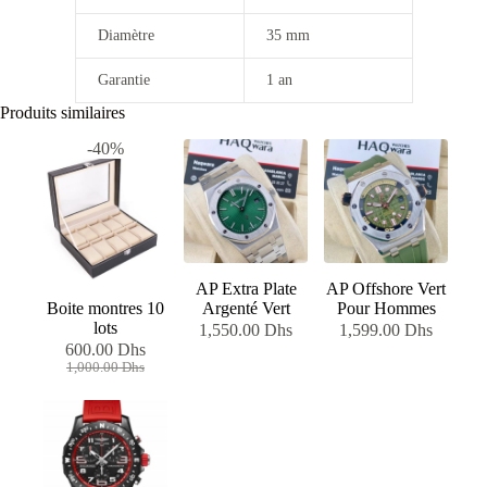
Diamètre
35 mm
Garantie
1 an
Produits similaires
-40%
AP Extra Plate
AP Offshore Vert
Boite montres 10
Argenté Vert
Pour Hommes
lots
1,550.00
Dhs
1,599.00
Dhs
600.00
Dhs
Le
Le
1,000.00
Dhs
prix
prix
initial
actuel
était :
est :
1,000.00 Dhs.
600.00 Dhs.