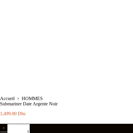
Accueil
HOMMES
Submariner Date Argente Noir
1,499.00
Dhs
quantité
de