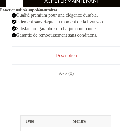
ACHETER MAINTENANT
de
Sbmariner
Fonctionnalités supplémentaires
Starbucks
Qualité premium pour une élégance durable.
Argente
Vert
Paiement sans risque au moment de la livraison.
Noir
Satisfaction garantie sur chaque commande.
Garantie de remboursement sans conditions.
Description
Avis (0)
Type
Montre