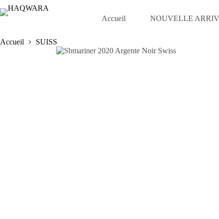
Passer
au
Accueil
NOUVELLE ARRI
contenu
Accueil
SUISS