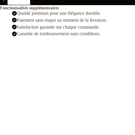
Sbmariner
2020
Fonctionnalités supplémentaires
Argente
Qualité premium pour une élégance durable.
Noir
Paiement sans risque au moment de la livraison.
Swiss
Satisfaction garantie sur chaque commande.
Garantie de remboursement sans conditions.