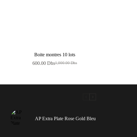
Boite montres 10 lots
600.00
Dhs
1,000.00
Dhs
Le
Le
prix
prix
initial
actuel
était :
est :
1,000.00 Dhs.
600.00 Dhs.
AP Extra Plate Rose Gold Bleu