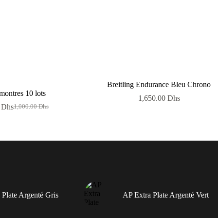
Breitling Endurance Bleu Chrono
montres 10 lots
1,650.00
Dhs
0
Dhs
1,000.00
Dhs
Le
Le
prix
prix
initial
actuel
était :
est :
1,000.00 Dhs.
600.00 Dhs.
 Plate Argenté Gris
AP Extra Plate Argenté Vert