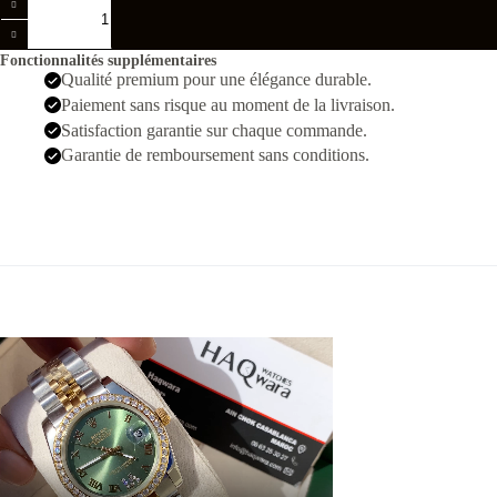
de
RLX
Date
Fonctionnalités supplémentaires
juste
Qualité premium pour une élégance durable.
36
Paiement sans risque au moment de la livraison.
Verte
Pierres
Satisfaction garantie sur chaque commande.
Femmes
Garantie de remboursement sans conditions.