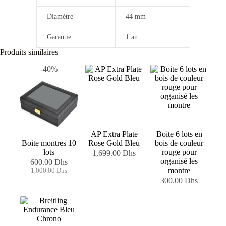
Diamètre
44 mm
Garantie
1 an
Produits similaires
-40%
AP Extra Plate
Boite 6 lots en
Boite montres 10
Rose Gold Bleu
bois de couleur
lots
rouge pour
1,699.00
Dhs
organisé les
600.00
Dhs
Le
Le
montre
1,000.00
Dhs
prix
prix
300.00
Dhs
initial
actuel
était :
est :
1,000.00 Dhs.
600.00 Dhs.