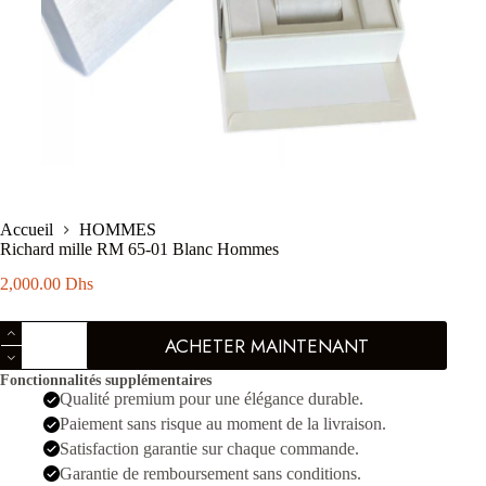
Accueil
HOMMES
Richard mille RM 65-01 Blanc Hommes
2,000.00
Dhs
quantité
ACHETER MAINTENANT
de
Richard
Fonctionnalités supplémentaires
mille
Qualité premium pour une élégance durable.
RM
65-
Paiement sans risque au moment de la livraison.
01
Satisfaction garantie sur chaque commande.
Blanc
Garantie de remboursement sans conditions.
Hommes