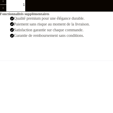
de
Richard
mille
Fonctionnalités supplémentaires
RM
Qualité premium pour une élégance durable.
65-
Paiement sans risque au moment de la livraison.
01
Argente
Satisfaction garantie sur chaque commande.
Gris
Garantie de remboursement sans conditions.
Hommes