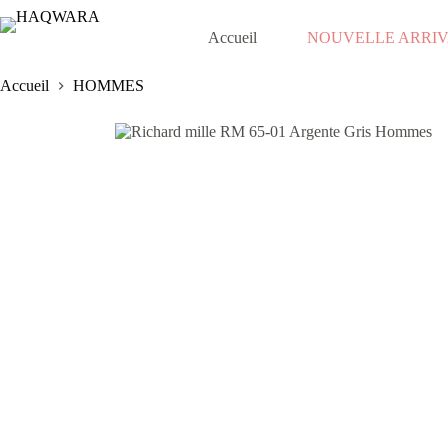
Passer
au
Accueil
NOUVELLE ARRI
contenu
Accueil
HOMMES