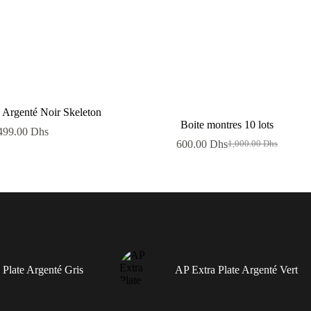
Argenté Noir Skeleton
Boite montres 10 lots
499.00
Dhs
600.00
Dhs
1,000.00
Dhs
Le
Le
prix
prix
initial
actuel
était :
est :
1,000.00 Dhs.
600.00 Dhs.
 Plate Argenté Gris
AP Extra Plate Argenté Vert