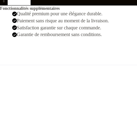
Richard
mille
Fonctionnalités supplémentaires
RM
Qualité premium pour une élégance durable.
65-
Paiement sans risque au moment de la livraison.
01
Argente
Satisfaction garantie sur chaque commande.
Bleu
Garantie de remboursement sans conditions.
Hommes