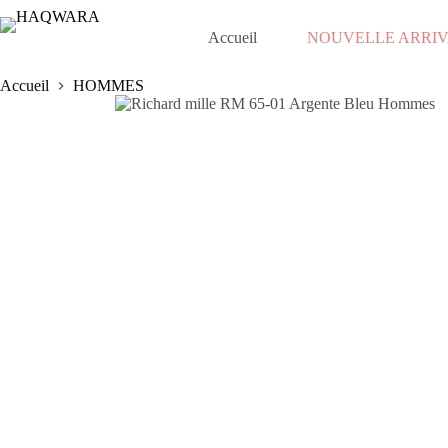
Passer
au
Accueil
NOUVELLE ARRI
contenu
Accueil
HOMMES