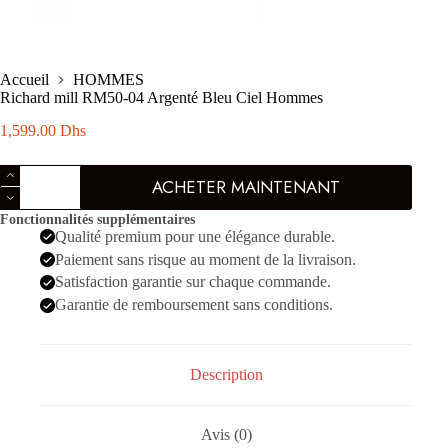
Accueil
HOMMES
Richard mill RM50-04 Argenté Bleu Ciel Hommes
1,599.00
Dhs
quantité
ACHETER MAINTENANT
de
Richard
Fonctionnalités supplémentaires
mill
Qualité premium pour une élégance durable.
RM50-
04
Paiement sans risque au moment de la livraison.
Argenté
Satisfaction garantie sur chaque commande.
Bleu
Garantie de remboursement sans conditions.
Ciel
Hommes
Description
Avis (0)