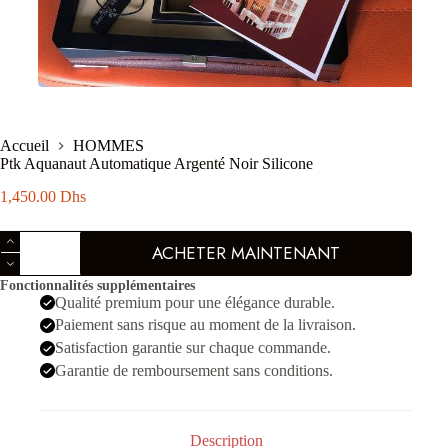
Accueil
HOMMES
Ptk Aquanaut Automatique Argenté Noir Silicone
1,450.00
Dhs
quantité
ACHETER MAINTENANT
de
Ptk
Fonctionnalités supplémentaires
Aquanaut
Qualité premium pour une élégance durable.
Automatique
Argenté
Paiement sans risque au moment de la livraison.
Noir
Satisfaction garantie sur chaque commande.
Silicone
Garantie de remboursement sans conditions.
Description