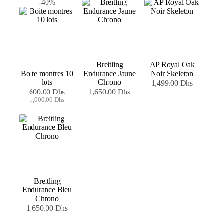
-40%
Breitling
AP Royal Oak
Boite montres 10
Endurance Jaune
Noir Skeleton
lots
Chrono
1,499.00
Dhs
600.00
Dhs
1,650.00
Dhs
Le
Le
1,000.00
Dhs
prix
prix
initial
actuel
était :
est :
1,000.00 Dhs.
600.00 Dhs.
Breitling
Endurance Bleu
Chrono
1,650.00
Dhs