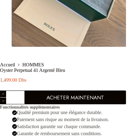
Accueil
HOMMES
Oyster Perpetual 41 Argenté Bleu
1,499.00
Dhs
quantité
ACHETER MAINTENANT
de
Oyster
Fonctionnalités supplémentaires
Perpetual
Qualité premium pour une élégance durable.
41
Argenté
Paiement sans risque au moment de la livraison.
Bleu
Satisfaction garantie sur chaque commande.
Garantie de remboursement sans conditions.