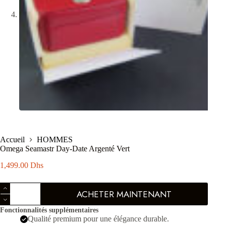
Accueil
HOMMES
Omega Seamastr Day-Date Argenté Vert
1,499.00
Dhs
quantité
ACHETER MAINTENANT
de
Omega
Fonctionnalités supplémentaires
Seamastr
Qualité premium pour une élégance durable.
Day-