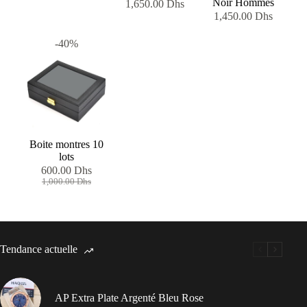
Noir Hommes
1,650.00
Dhs
1,450.00
Dhs
-40%
Boite montres 10
lots
600.00
Dhs
Le
Le
1,000.00
Dhs
prix
prix
initial
actuel
était :
est :
1,000.00 Dhs.
600.00 Dhs.
Tendance actuelle
AP Extra Plate Argenté Bleu Rose