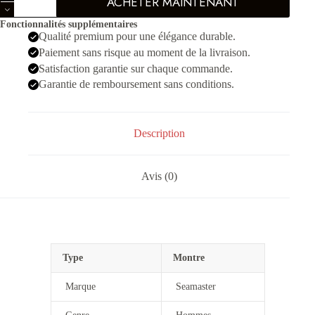
ACHETER MAINTENANT
de
Omega
Fonctionnalités supplémentaires
Seamaster
Qualité premium pour une élégance durable.
Argenté
Bleu
Paiement sans risque au moment de la livraison.
Hommes
Satisfaction garantie sur chaque commande.
Garantie de remboursement sans conditions.
Description
Avis (0)
Type
Montre
Marque
Seamaster