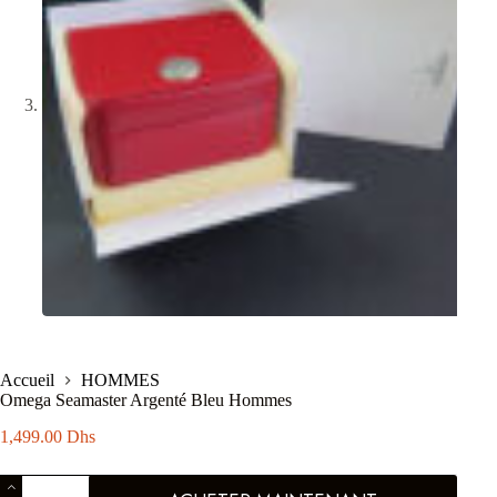
Accueil
HOMMES
Omega Seamaster Argenté Bleu Hommes
1,499.00
Dhs
quantité