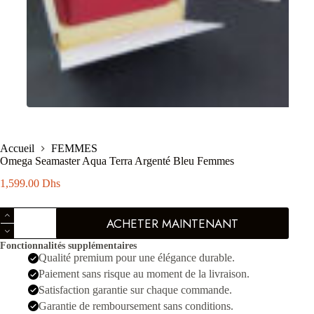
Accueil
FEMMES
Omega Seamaster Aqua Terra Argenté Bleu Femmes
1,599.00
Dhs
quantité
ACHETER MAINTENANT
de
Omega
Fonctionnalités supplémentaires
Seamaster
Qualité premium pour une élégance durable.
Aqua
Terra
Paiement sans risque au moment de la livraison.
Argenté
Satisfaction garantie sur chaque commande.
Bleu
Garantie de remboursement sans conditions.
Femmes