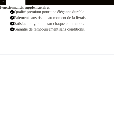
Omega
Seamaster
Fonctionnalités supplémentaires
007
Qualité premium pour une élégance durable.
Argenté
Paiement sans risque au moment de la livraison.
Vert
Hommes
Satisfaction garantie sur chaque commande.
Garantie de remboursement sans conditions.