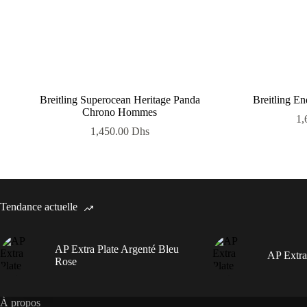
Breitling Superocean Heritage Panda
Breitling E
Chrono Hommes
1,
1,450.00
Dhs
Tendance actuelle
AP Extra Plate Argenté Bleu
AP Extra
Rose
À propos