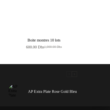
Boite montres 10 lots
600.00
Dhs
1,000.00
Dhs
Le
Le
prix
prix
initial
actuel
était :
est :
1,000.00 Dhs.
600.00 Dhs.
AP Extra Plate Rose Gold Bleu