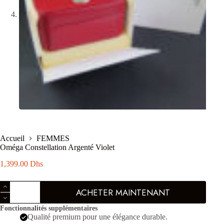
Accueil
FEMMES
Oméga Constellation Argenté Violet
1,399.00
Dhs
quantité
ACHETER MAINTENANT
de
Oméga
Fonctionnalités supplémentaires
Constellation
Qualité premium pour une élégance durable.
Argenté