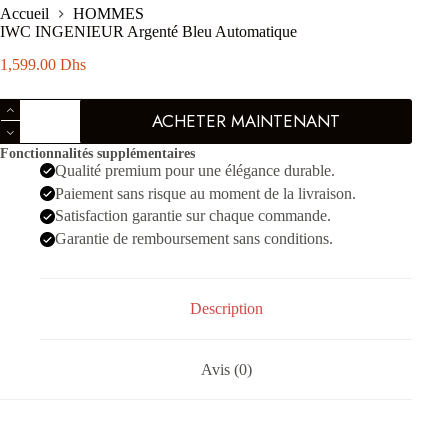
Accueil
HOMMES
IWC INGENIEUR Argenté Bleu Automatique
1,599.00
Dhs
quantité
ACHETER MAINTENANT
de
IWC
Fonctionnalités supplémentaires
INGENIEUR
Qualité premium pour une élégance durable.
Argenté
Bleu
Paiement sans risque au moment de la livraison.
Automatique
Satisfaction garantie sur chaque commande.
Garantie de remboursement sans conditions.
Description
Avis (0)