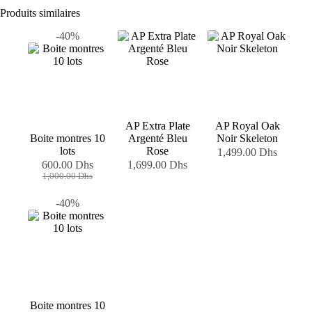
Produits similaires
-40%
AP Extra Plate
AP Royal Oak
Boite montres 10
Argenté Bleu
Noir Skeleton
lots
Rose
1,499.00
Dhs
600.00
Dhs
1,699.00
Dhs
Le
Le
1,000.00
Dhs
prix
prix
initial
actuel
-40%
était :
est :
1,000.00 Dhs.
600.00 Dhs.
Boite montres 10