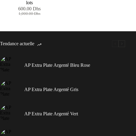
lots
600.00
Dhs
Le
Le
1,000.00
Dhs
prix
prix
initial
actuel
était :
est :
1,000.00 Dhs.
600.00 Dhs.
Tendance actuelle
AP Extra Plate Argenté Bleu Rose
AP Extra Plate Argenté Gris
AP Extra Plate Argenté Vert