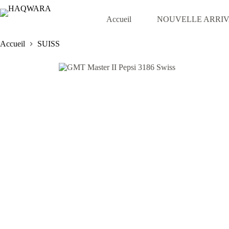
Passer
au
Accueil
NOUVELLE ARRI
contenu
Accueil
SUISS