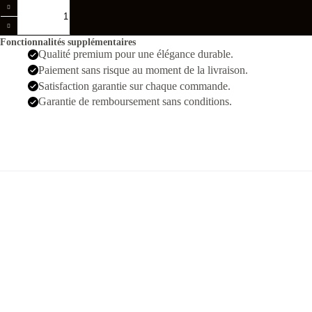
quantité
de
GMT
Master
Fonctionnalités supplémentaires
II
Qualité premium pour une élégance durable.
Pepsi
Paiement sans risque au moment de la livraison.
3186
Swiss
Satisfaction garantie sur chaque commande.
Garantie de remboursement sans conditions.