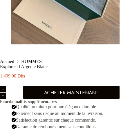
Accueil
HOMMES
Explorer II Argente Blanc
1,499.00
Dhs
quantité
ACHETER MAINTENANT
de
Explorer
Fonctionnalités supplémentaires
II
Qualité premium pour une élégance durable.
Argente
Blanc
Paiement sans risque au moment de la livraison.
Satisfaction garantie sur chaque commande.
Garantie de remboursement sans conditions.