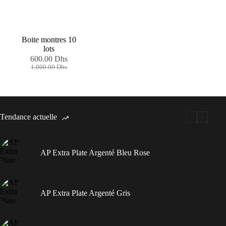
Boite montres 10
lots
600.00
Dhs
Le
Le
1,000.00
Dhs
prix
prix
initial
actuel
était :
est :
1,000.00 Dhs.
600.00 Dhs.
Tendance actuelle
AP Extra Plate Argenté Bleu Rose
AP Extra Plate Argenté Gris