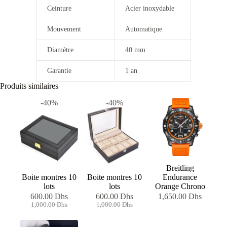
Ceinture
Acier inoxydable
Mouvement
Automatique
Diamètre
40 mm
Garantie
1 an
Produits similaires
-40%
-40%
Breitling
Boite montres 10
Boite montres 10
Endurance
lots
lots
Orange Chrono
600.00
Dhs
600.00
Dhs
1,650.00
Dhs
Le
Le
Le
Le
1,000.00
Dhs
1,000.00
Dhs
prix
prix
prix
prix
initial
actuel
initial
actuel