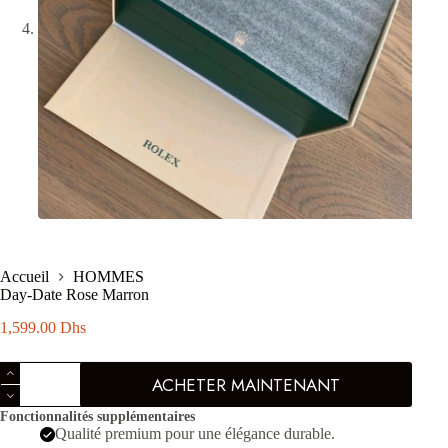
Accueil
HOMMES
Day-Date Rose Marron
1,599.00
Dhs
quantité
ACHETER MAINTENANT
de
Day-
Fonctionnalités supplémentaires
Date
Qualité premium pour une élégance durable.
Rose