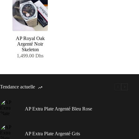
était :
est :
était :
est :
1,000.00 Dhs.
600.00 Dhs.
1,000.00 Dhs.
600.00 Dhs.
AP Royal Oak
Argenté Noir
Skeleton
1,499.00
Dhs
Tendance actuelle
AP Extra Plate Argenté Bleu Rose
AP Extra Plate Argenté Gris