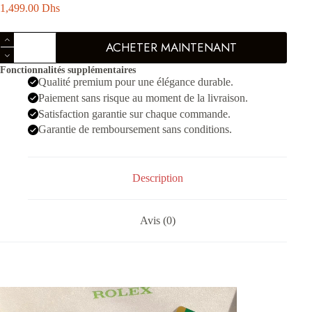
1,499.00
Dhs
quantité
ACHETER MAINTENANT
de
Date
Fonctionnalités supplémentaires
juste
Qualité premium pour une élégance durable.
36
Argenté
Paiement sans risque au moment de la livraison.
Doré
Satisfaction garantie sur chaque commande.
Marron
Garantie de remboursement sans conditions.
-
Femmes
Description
Avis (0)