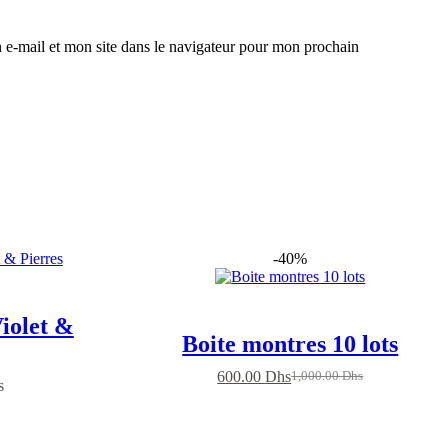
e-mail et mon site dans le navigateur pour mon prochain
-40%
iolet &
Boite montres 10 lots
600.00
Dhs
1,000.00
Dhs
Le
Le
s
prix
prix
initial
actuel
était :
est :