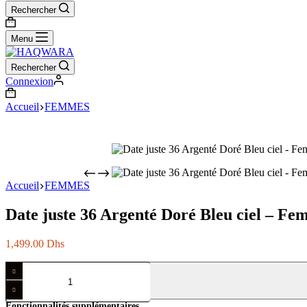
Rechercher
Panier
d’achat
Menu
Rechercher
Connexion
Panier
d’achat
Accueil
FEMMES
Accueil
FEMMES
Date juste 36 Argenté Doré Bleu ciel – F
1,499.00
Dhs
quantité
de
Date
juste
Fonctionnalités supplémentaires