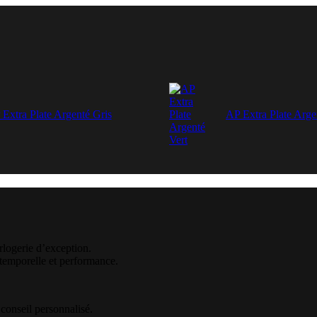
Extra Plate Argenté Gris
AP Extra Plate Arge
rlogerie d’exception.
ntemporelle et performance.
 conseil personnalisé.