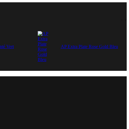
1,000.00 Dhs.
600.00 Dhs.
nté Vert
AP Extra Plate Rose Gold Bleu