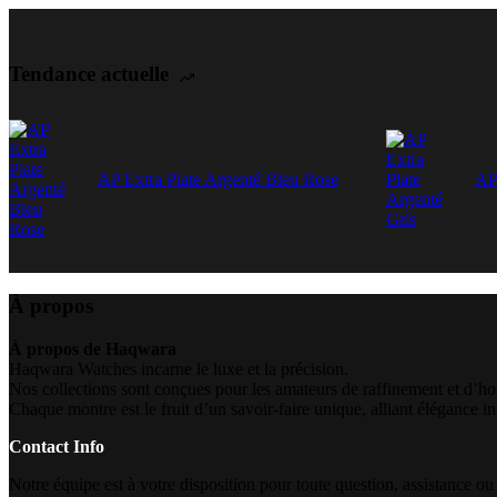
Tendance actuelle
AP Extra Plate Argenté Bleu Rose
AP 
À propos
À propos de Haqwara
Haqwara Watches incarne le luxe et la précision.
Nos collections sont conçues pour les amateurs de raffinement et d’ho
Chaque montre est le fruit d’un savoir-faire unique, alliant élégance i
Contact Info
Notre équipe est à votre disposition pour toute question, assistance ou