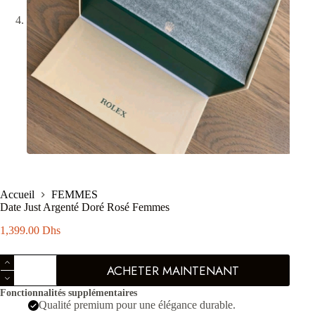
Accueil
FEMMES
Date Just Argenté Doré Rosé Femmes
1,399.00
Dhs
quantité
ACHETER MAINTENANT
de
Date
Fonctionnalités supplémentaires
Just
Qualité premium pour une élégance durable.
Argenté