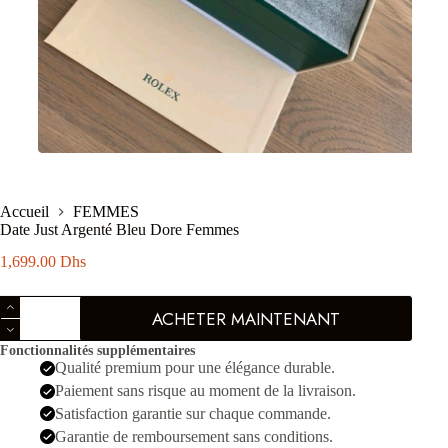
Accueil
FEMMES
Date Just Argenté Bleu Dore Femmes
1,699.00
Dhs
quantité
ACHETER MAINTENANT
de
Date
Fonctionnalités supplémentaires
Just
Qualité premium pour une élégance durable.
Argenté
Bleu
Paiement sans risque au moment de la livraison.
Dore
Satisfaction garantie sur chaque commande.
Femmes
Garantie de remboursement sans conditions.