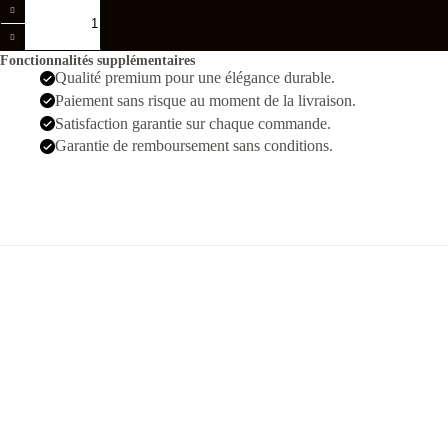
quantité
de
Cartier
Santos
Fonctionnalités supplémentaires
Argenté
Qualité premium pour une élégance durable.
Noir
Paiement sans risque au moment de la livraison.
Hommes
Satisfaction garantie sur chaque commande.
Garantie de remboursement sans conditions.