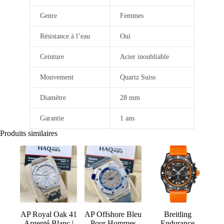
Genre
Femmes
Résistance à l’eau
Oui
Ceinture
Acier inoubliable
Mouvement
Quartz Suiss
Diamètre
28 mm
Garantie
1 ans
Produits similaires
AP Royal Oak 41
AP Offshore Bleu
Breitling
Argenté Blanc |
Pour Hommes
Endurance