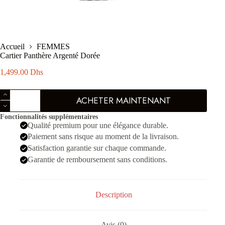
Accueil
FEMMES
Cartier Panthère Argenté Dorée
1,499.00
Dhs
quantité
ACHETER MAINTENANT
de
Cartier
Fonctionnalités supplémentaires
Panthère
Qualité premium pour une élégance durable.
Argenté
Dorée
Paiement sans risque au moment de la livraison.
Satisfaction garantie sur chaque commande.
Garantie de remboursement sans conditions.
Description
Avis (0)