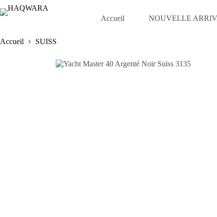
Passer
au
Accueil
NOUVELLE ARRI
contenu
Accueil
SUISS