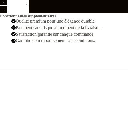
de
Yacht
Master
Fonctionnalités supplémentaires
40
Qualité premium pour une élégance durable.
Argenté
Paiement sans risque au moment de la livraison.
Noir
Suiss
Satisfaction garantie sur chaque commande.
3135
Garantie de remboursement sans conditions.