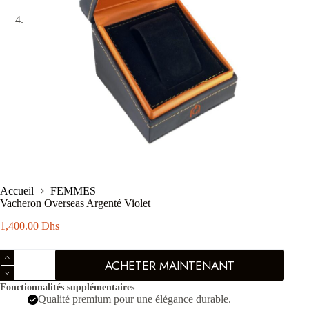
Accueil
FEMMES
Vacheron Overseas Argenté Violet
1,400.00
Dhs
quantité
ACHETER MAINTENANT
de
Vacheron
Fonctionnalités supplémentaires
Overseas
Qualité premium pour une élégance durable.
Argenté